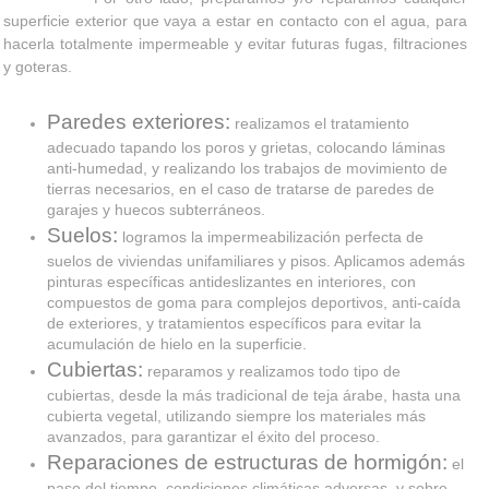
superficie exterior que vaya a estar en contacto con el agua, para
hacerla totalmente impermeable y evitar futuras fugas, filtraciones
y goteras.
Paredes exteriores:
realizamos el tratamiento
adecuado tapando los poros y grietas, colocando láminas
anti-humedad, y realizando los trabajos de movimiento de
tierras necesarios, en el caso de tratarse de paredes de
garajes y huecos subterráneos.
Suelos:
logramos la impermeabilización perfecta de
suelos de viviendas unifamiliares y pisos. Aplicamos además
pinturas específicas antideslizantes en interiores, con
compuestos de goma para complejos deportivos, anti-caída
de exteriores, y tratamientos específicos para evitar la
acumulación de hielo en la superficie.
Cubiertas:
reparamos y realizamos todo tipo de
cubiertas, desde la más tradicional de teja árabe, hasta una
cubierta vegetal, utilizando siempre los materiales más
avanzados, para garantizar el éxito del proceso.
Reparaciones de estructuras de hormigón:
el
paso del tiempo, condiciones climáticas adversas, y sobre