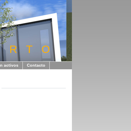
E R T O
n activos
Contacto