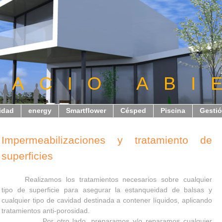
 A C I O A B I 
idad
energy
Smartflower
Césped
Piscina
Gestió
Impermeabilizaciones y tratamiento de
superficies
Realizamos los tratamientos necesarios sobre cualquier
tipo de superficie para asegurar la estanqueidad de balsas y
cualquier tipo de cavidad destinada a contener líquidos, aplicando
tratamientos anti-porosidad.
Por otro lado, preparamos y/o reparamos cualquier