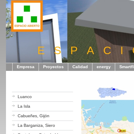
E S P A C I
Empresa
Proyectos
Calidad
energy
Smartf
Luanco
La Isla
Cabueñes, Gijón
La Barganiza, Siero