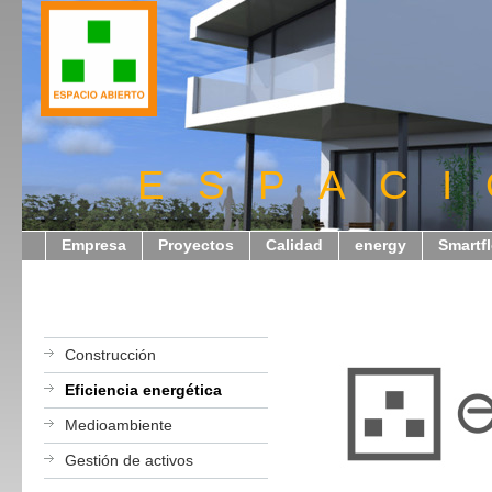
E S P A C I
Empresa
Proyectos
Calidad
energy
Smartf
Construcción
Eficiencia energética
Medioambiente
Gestión de activos